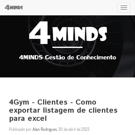
4
Tog
MINDS
4
navi
MINDS
4MINDS Gestão de Conhecimento
4Gym - Clientes - Como
exportar listagem de clientes
para excel
Publicado por
Alan Rodrigues
, 30 de abril de 2023