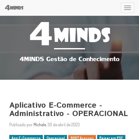
4
Tog
MINDS
4
navi
MINDS
4MINDS Gestão de Conhecimento
Aplicativo E-Commerce -
Administrativo - OPERACIONAL
Publicado por
Michele
, 30 de abril de 2023
App E-Commerce
Operacioal
8007 Acessos
Baixar em PDF