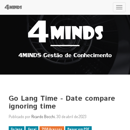
4
Tog
MINDS
4
navi
MINDS
4MINDS Gestão de Conhecimento
Go Lang Time - Date compare
ignoring time
Publicado por
Ricardo Bocchi
, 30 de abril de 2023
Go lang
Geral
7156 Acessos
Baixar em PDF