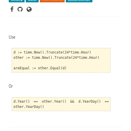
Use
d := time.Now().Truncate(24*time.Hour)
other := time.Now().Truncate(24*time.Hour)
areEqual := other.Equal(d)
Or
d.Year() == other.Year() && d.YearDay() ==
other.YearDay()