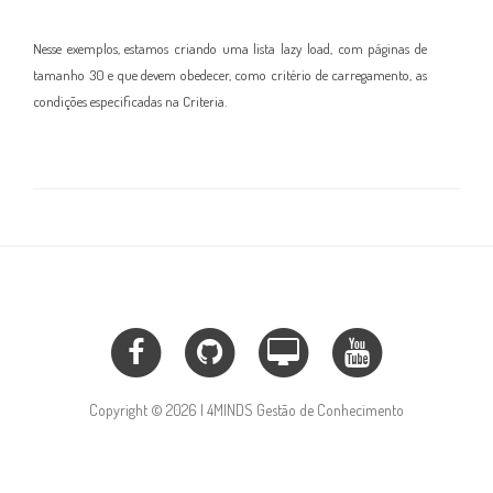
Nesse exemplos, estamos criando uma lista lazy load, com páginas de
tamanho 30 e que devem obedecer, como crit
ério de carre
gamento,
as
condições
especificad
as
na Criteria
.
Copyright © 2026 | 4MINDS Gestão de Conhecimento