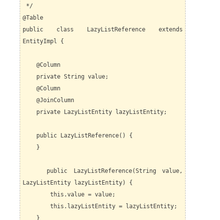
*/
@Table
public class LazyListReference extends
EntityImpl {
@Column
private String value;
@Column
@JoinColumn
private LazyListEntity lazyListEntity;
public LazyListReference() {
}
public LazyListReference(String value,
LazyListEntity lazyListEntity) {
this.value = value;
this.lazyListEntity = lazyListEntity;
}