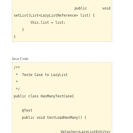
public void
setList(List<LazyListReference> list) {
this.list = list;
}
}
Java Code
/**
* Teste Case to LazyList
*
*/
public class HasManyTestCase{
@Test
public void testLoadHasMany() {
Veloster<LazyListEntity>