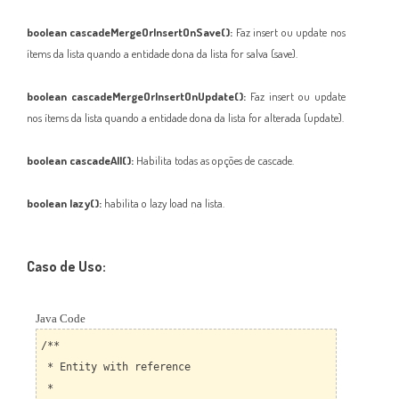
boolean cascadeMergeOrInsertOnSave():
Faz insert ou update nos
ítems da lista quando a entidade dona da lista for salva (save).
boolean cascadeMergeOrInsertOnUpdate():
Faz insert ou update
nos ítems da lista quando a entidade dona da lista for alterada (update).
boolean cascadeAll():
Habilita todas as opções de cascade.
boolean lazy():
habilita o lazy load na lista.
Caso de Uso:
Java Code
/**
* Entity with reference
*