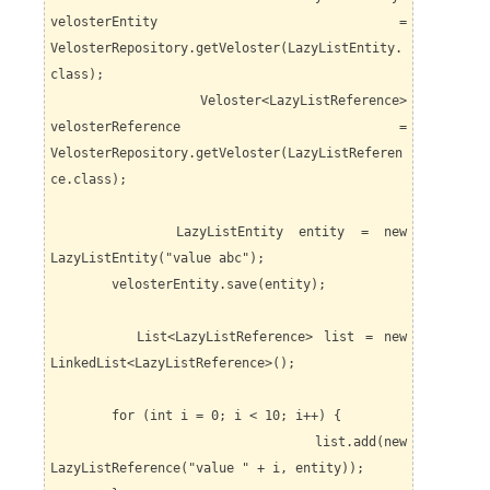
velosterEntity =
VelosterRepository.getVeloster(LazyListEntity.
class);
Veloster<LazyListReference>
velosterReference =
VelosterRepository.getVeloster(LazyListReferen
ce.class);
LazyListEntity entity = new
LazyListEntity("value abc");
velosterEntity.save(entity);
List<LazyListReference> list = new
LinkedList<LazyListReference>();
for (int i = 0; i < 10; i++) {
list.add(new
LazyListReference("value " + i, entity));