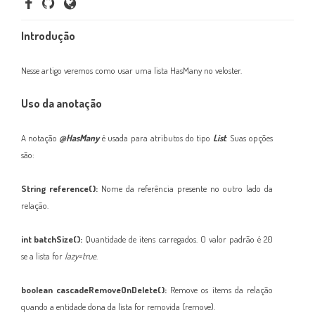
Introdução
Nesse artigo veremos como usar uma lista HasMany no veloster.
Uso da anotação
A notação
@HasMany
é usada para atributos do tipo
List
. Suas opções
são:
String reference():
Nome da referência presente no outro lado da
relação.
int batchSize():
Quantidade de itens carregados. O valor padrão é 20
se a lista for
laz
y=true
.
boolean cascadeRemoveOnDelete():
Remove os ítems da relação
quando a entidade dona da lista for removida (remove).