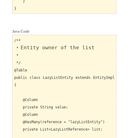
}
}
Java Code
/**
Entity owner of the
list
*
*
*/
@Table
public class LazyListEntity extends EntityImpl
{
@Column
private String value;
@Column
@HasMany(reference = "lazyListEntity")
private List<LazyListReference> list;