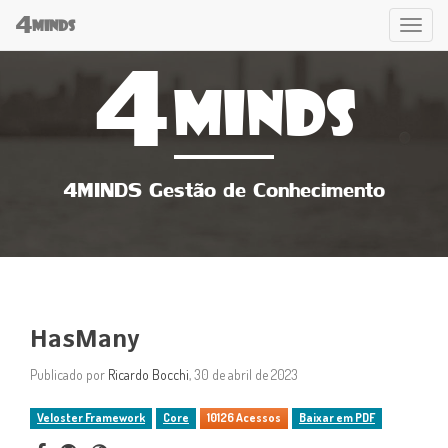
4
Tog
MINDS
4
navi
MINDS
4MINDS Gestão de Conhecimento
HasMany
Publicado por
Ricardo Bocchi
, 30 de abril de 2023
Veloster Framework
Core
10126 Acessos
Baixar em PDF