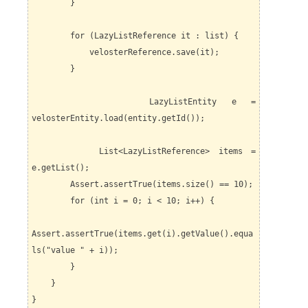
}
for (LazyListReference it : list) {
velosterReference.save(it);
}
LazyListEntity e =
velosterEntity.load(entity.getId());
List<LazyListReference> items =
e.getList();
Assert.assertTrue(items.size() == 10);
for (int i = 0; i < 10; i++) {
Assert.assertTrue(items.get(i).getValue().equa
ls("value " + i));
}
}
}