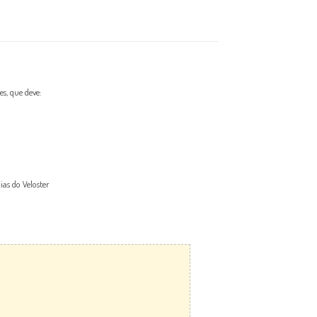
s, que deve:
as do Veloster