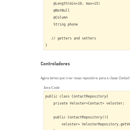
@Length(min=10, max=15)
@NotNull
@Column
String phone
// getters and setters
}
Controladores
Agora temos que criar nosso repositório para a classe
Contact
Java Code
public class ContactRepository{
private Veloster<Contact> veloster;
public ContactRepository(){
veloster= VelosterRepository.getVelo