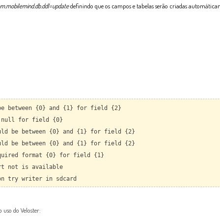
om.mobilemind.db.ddl=update
definin
do que os campos e tabelas serão criadas automática
be between {0} and {1} for field {2}
 null for field {0}
uld be between {0} and {1} for field {2}
uld be between {0} and {1} for field {2}
quired format {0} for field {1}
rt not is available
on try writer in sdcard
 uso do Veloster: