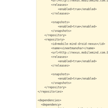
<url>http://nexus.mobilemind.com.br/n
<releases>
<enabled>true</enabled>
</releases>
<snapshots>
<enabled>true</enabled>
</snapshots>
</repository>
<repository>
<id>mobile-mind-droid-nexus</id>
<name>vineetmanohar</name>
<url>http://nexus.mobilemind.com.br/ne
<releases>
<enabled>true</enabled>
</releases>
<snapshots>
<enabled>true</enabled>
</snapshots>
</repository>
</repositories>
<dependencies>
<dependency>