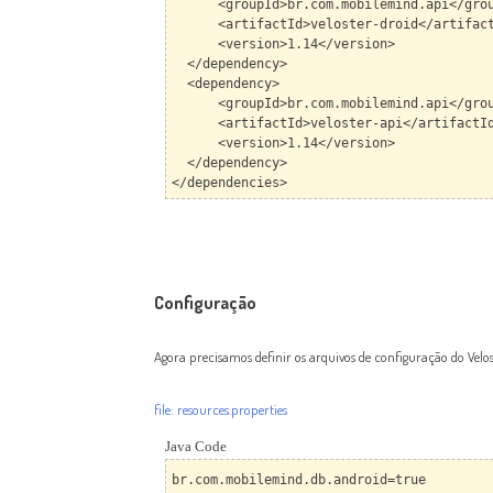
<groupId>br.com.mobilemind.api</grou
<artifactId>veloster-droid</artifact
<version>1.14</version>
</dependency>
<dependency>
<groupId>br.com.mobilemind.api</grou
<artifactId>veloster-api</artifactI
<version>1.14</version>
</dependency>
</dependencies>
Configuração
Agora precisamos definir os arquivos de configuração do Velos
file: resources.properties
Java Code
br.com.mobilemind.db.android=true