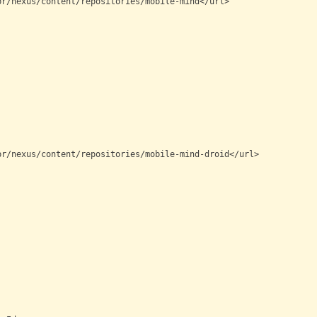
exus/content/repositories/mobile-mind</url>
xus/content/repositories/mobile-mind-droid</url>