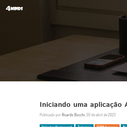
4
MINDS
Iniciando uma aplicação 
Publicado por
Ricardo Bocchi
, 30 de abril de 2023
Veloster Framework
Tutoriais
15919 Acessos
Ba