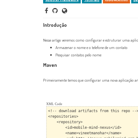
Introdução
Nesse artigo veremos como configurar e estruturar uma apli
Armazenar o nome e o telefone de um contato
Pesquisar contatos pelo nome
Maven
Primeiramente temos que configurar uma nova aplicação andro
XML Code
<!-- download artifacts from this repo --
<repositories>
<repository>
<id>mobile-mind-nexus</id>
<name>vineetmanohar</name>