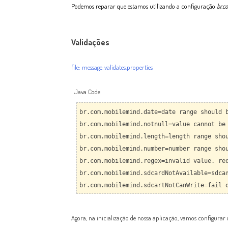
Podemos reparar que estamos utilizando a configuração
br.c
Validações
file: message_validates.properties
Java Code
br.com.mobilemind.date=date range should 
br.com.mobilemind.notnull=value cannot be
br.com.mobilemind.length=length range sho
br.com.mobilemind.number=number range sho
br.com.mobilemind.regex=invalid value. re
br.com.mobilemind.sdcardNotAvailable=sdca
br.com.mobilemind.sdcartNotCanWrite=fail 
Agora, na inicialização de nossa aplicação, vamos configurar o