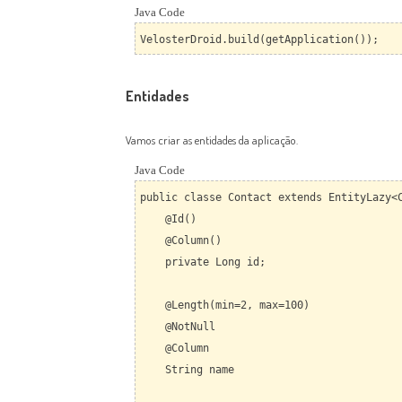
Java Code
VelosterDroid.build(getApplication());
Entidades
Vamos criar as entidades da aplicação.
Java Code
public classe Contact extends EntityLazy<
@Id()
@Column()
private Long id;
@Length(min=2, max=100)
@NotNull
@Column
String name