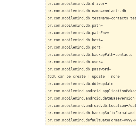
br.com.mobilemind.db.driver=
br.com.mobilemind.db.name=contacts.db
br.com.mobilemind.db.testName=
contacts
_te
br.com.mobilemind.db.path=
br.com.mobilemind.db.pathEnv=
br.com.mobilemind.db.host=
br.com.mobilemind.db.port=
br.com.mobilemind.db.backupPath=contacts
br.com.mobilemind.db.user=
br.com.mobilemind.db.password=
#ddl can be create | update | none
br.com.mobilemind.db.ddl=update
br.com.mobilemind.android.applicationPaka
br.com.mobilemind.android.dataBaseVersion
br.com.mobilemind.android.db.Location=/da
br.com.mobilemind.db.backupSufixFormat=dd
br.com.mobilemind.defaultDateFormat=yyyy-