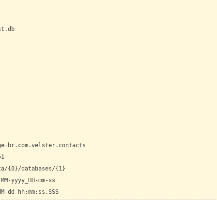
st.db
ge=br.com.
vels
ter.co
ntacts
=1
ta/{0}/databases/{1}
-MM-yyyy_HH-mm-ss
MM-dd hh:mm:ss.SSS