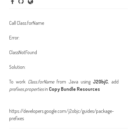
Call Class.forName
Error:
ClassNotFound
Solution:
To work
Class.forName
from Java using
J2ObjC
, add
prefixes.properties
in
Copy Bundle Resources
https://developers.google.com/j2objc/guides/package-
prefixes