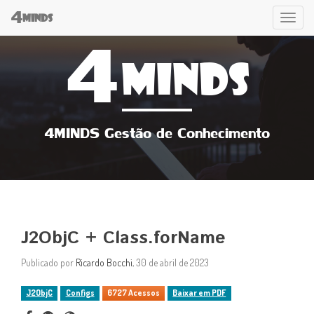
4
Tog
MINDS
4
navi
MINDS
4MINDS Gestão de Conhecimento
J2ObjC + Class.forName
Publicado por
Ricardo Bocchi
, 30 de abril de 2023
J2ObjC
Configs
6727 Acessos
Baixar em PDF