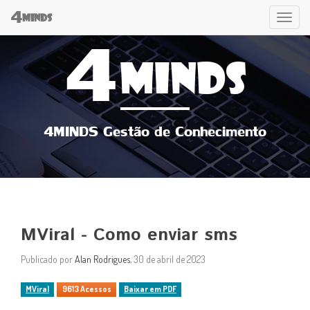
4
Tog
MINDS
4
navi
MINDS
4MINDS Gestão de Conhecimento
MViral - Como enviar sms
Publicado por
Alan Rodrigues
, 30 de abril de 2023
MViral
9613 Acessos
Baixar em PDF