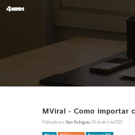
4
MINDS
MViral - Como importar 
Publicado por
Alan Rodrigues
, 30 de abril de 2023
MViral
8272 Acessos
Baixar em PDF