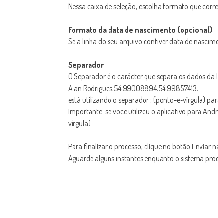
Nessa caixa de seleção, escolha formato que corr
Formato da data de nascimento (opcional)
Se a linha do seu arquivo contiver data de nascim
Separador
O Separador é o carácter que separa os dados da l
Alan Rodrigues;54 99008894;54 99857413;
está utilizando o separador ; (ponto-e-vírgula) pa
Importante: se você utilizou o aplicativo para An
vírgula).
Para finalizar o processo, clique no botão Enviar na
Aguarde alguns instantes enquanto o sistema proce