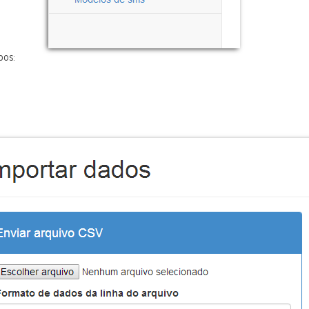
pos:
)