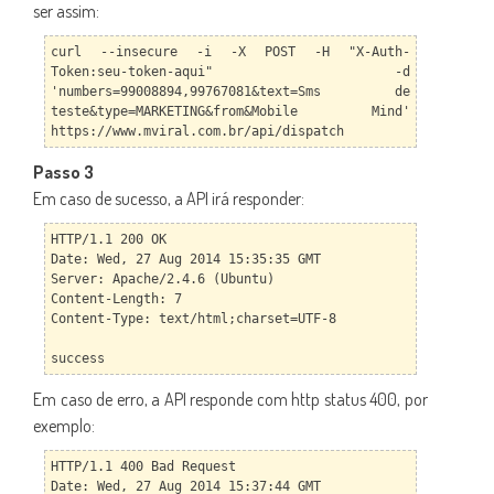
ser assim:
curl --insecure -i -X POST -H "X-Auth-
Token:seu-token-aqui" -d
'numbers=99008894,99767081&text=Sms de
teste&type=MARKETING&from&Mobile Mind'
https://www.mviral.com.br/api/dispatch
Passo 3
Em caso de sucesso, a API irá responder:
HTTP/1.1 200 OK
Date: Wed, 27 Aug 2014 15:35:35 GMT
Server: Apache/2.4.6 (Ubuntu)
Content-Length: 7
Content-Type: text/html;charset=UTF-8
success
Em caso de erro, a API responde com http status 400, por
exemplo:
HTTP/1.1 400 Bad Request
Date: Wed, 27 Aug 2014 15:37:44 GMT