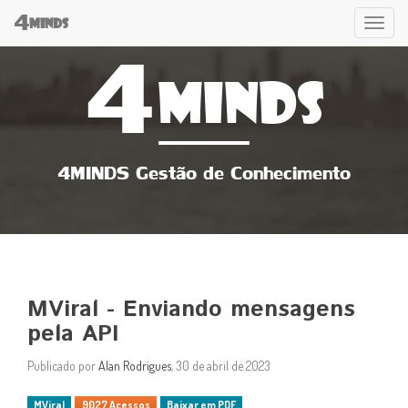
4
Tog
MINDS
4
navi
MINDS
4MINDS Gestão de Conhecimento
MViral - Enviando mensagens
pela API
Publicado por
Alan Rodrigues
, 30 de abril de 2023
MViral
9027 Acessos
Baixar em PDF