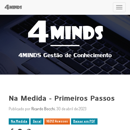
4
Tog
MINDS
4
navi
MINDS
4MINDS Gestão de Conhecimento
Na Medida - Primeiros Passos
Publicado por
Ricardo Bocchi
, 30 de abril de 2023
Na Medida
Geral
16212 Acessos
Baixar em PDF