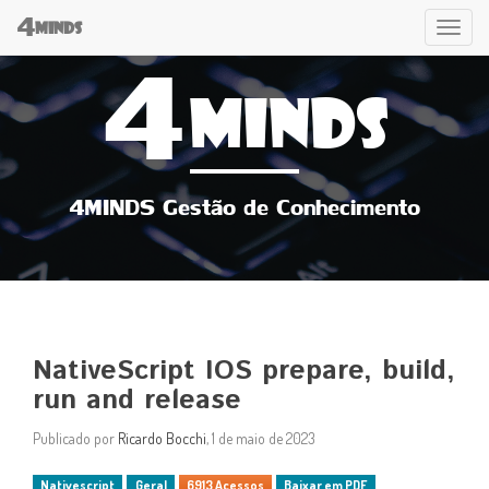
4
Tog
MINDS
4
navi
MINDS
4MINDS Gestão de Conhecimento
NativeScript IOS prepare, build,
run and release
Publicado por
Ricardo Bocchi
, 1 de maio de 2023
Nativescript
Geral
6913 Acessos
Baixar em PDF