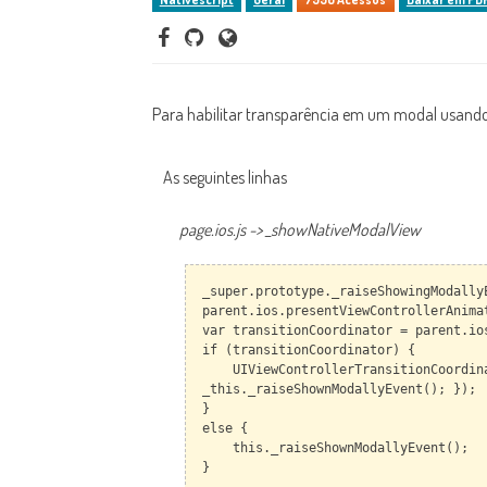
Para habilitar transparência em um modal usando 
As seguintes linhas
page.ios.js -> _showNativeModalView
_super.prototype._raiseShowingModally
parent.ios.presentViewControllerAnima
var transitionCoordinator = parent.io
if (transitionCoordinator) {
UIViewControllerTransitionCoordinato
_this._raiseShownModallyEvent(); });
}
else {
this._raiseShownModallyEvent();
}