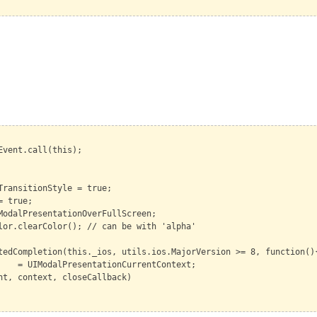
Event.call(this);
TransitionStyle = true;
= true;
ModalPresentationOverFullScreen;
lor.clearColor(); // can be with 'alpha'
tedCompletion(this._ios, utils.ios.MajorVersion >= 8, function()
= UIModalPresentationCurrentContext;
parent, context, closeCallback)