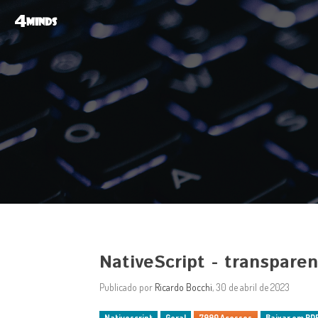
4
MINDS
NativeScript - transpare
Publicado por
Ricardo Bocchi
, 30 de abril de 2023
Nativescript
Geral
7990 Acessos
Baixar em PD