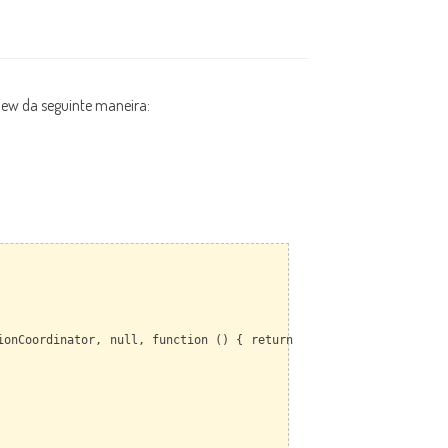
iew da seguinte maneira:
onCoordinator, null, function () { return