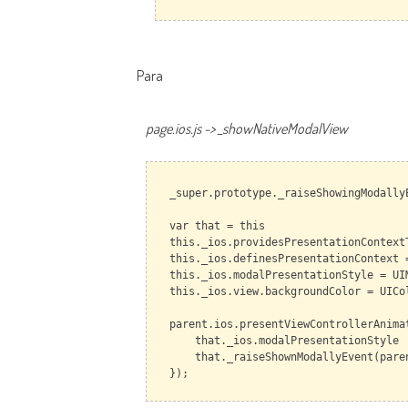
Para
page.ios.js -> _showNativeModalView
_super.prototype._raiseShowingModally
var that = this
this._ios.providesPresentationContext
this._ios.definesPresentationContext 
this._ios.modalPresentationStyle = UI
this._ios.view.backgroundColor = UICo
parent.ios.presentViewControllerAnima
that._ios.modalPresentationStyle 
that._raiseShownModallyEvent(
});