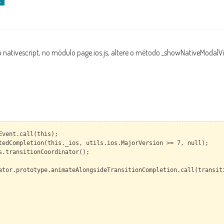
nativescript, no módulo page.ios.js, altere o método _showNativeModalV
Event.call(this);
tedCompletion(this._ios, utils.ios.MajorVersion >= 7, null);
s.transitionCoordinator();
r.prototype.animateAlongsideTransitionCompletion.call(transiti