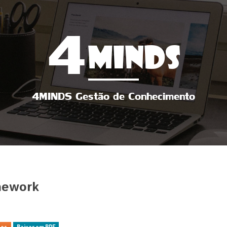
4
MINDS
4MINDS Gestão de Conhecimento
mework
sos
Baixar em PDF