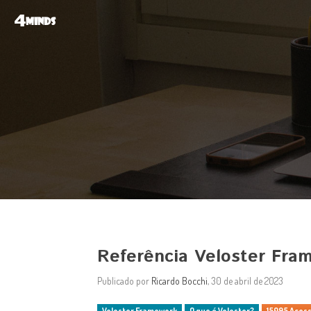
4
MINDS
Referência Veloster Fra
Publicado por
Ricardo Bocchi
, 30 de abril de 2023
Veloster Framework
O que é Veloster?
15095 Aces