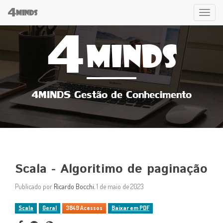
4
Tog
MINDS
4
navi
MINDS
4MINDS Gestão de Conhecimento
Scala - Algoritimo de paginação
Publicado por
Ricardo Bocchi
, 1 de maio de 2023
Scala
Geral
3849 Acessos
Baixar em PDF