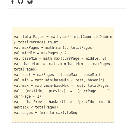
val totalPages = math.ceil(totalCount.toDouble
/ totalPerPage).toInt
val maxPages = math.min(5, totalPages)
val middle = maxPages / 2
val baseMin = math.max(currPage - middle, 0)
val baseMax = math.min(baseMin + maxPages,
totalPages)
val rest = maxPages - (baseMax - baseMin)
val min = math.min(baseMin - rest, baseMin)
val max = math.min(baseMax + rest, totalPages)
val (nextIdx, prevIdx) = (currPage + 1,
currPage - 1)
val (hasPrev, hasNext) = (prevIdx >= 0,
nextIdx < totalPages)
val pages = (min to max).toSeq