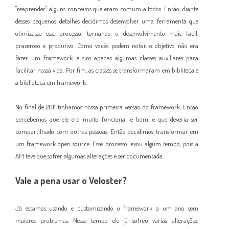
"reaprender" alguns conceitos que eram
comu
m
a todos. Então, diante
dess
es pequenos detalhes decidimos desenvolver uma ferramenta
que
o
timizasse esse processo, tornando o desenvolvime
nto mais facil,
praze
ro
so e produtivo. Como v
ocês podem nota
r,
o objetiv
o não era
fazer um framework, e sim apenas algumas classes auxiliáre
s para
facilitar noss
a vi
da. Por fim,
as classes se tra
nsformaram em bibliteca
e
a biblioteca em framework.
No final de 20
11 tinhamos nossa primeira ver
são do framework
. Então
percebemos que ele era muito funcional e bom, e que deveria ser
compartilhado com outras pessoas. Então decidimos transformar
em
um fram
ework open
source.
Esse processo levou algum tempo, pois a
API teve que sofrer algumas alterações e se
r
documentada
.
Vale a p
ena usar o Veloster
?
Já estamos usando e cus
tomizando o fram
ework
a um ano
sem
maiores problemas. Nesse
tempo ele
já sofreu varias alterações,