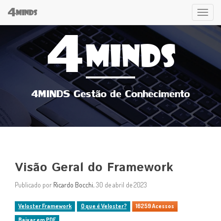
4
Tog
MINDS
4
navi
MINDS
4MINDS Gestão de Conhecimento
Visão Geral do Framework
Publicado por
Ricardo Bocchi
, 30 de abril de 2023
Veloster Framework
O que é Veloster?
16259 Acessos
Baixar em PDF