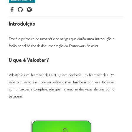
Introdulção
Esse é o primeiro de uma série
de artigos
que darão uma introdução e
farão papel básico de documentação do Framework Veloster.
O que é Veloster?
.
Veloster
é um fram
ework ORM
Quem conhece um framework ORM
sabe o q
uanto ele pode ser valioso
, mas também conhece todas as
complicaç
ões e complexidade que na maoria d
as vezes ele tr
ás
como
baga
gem.