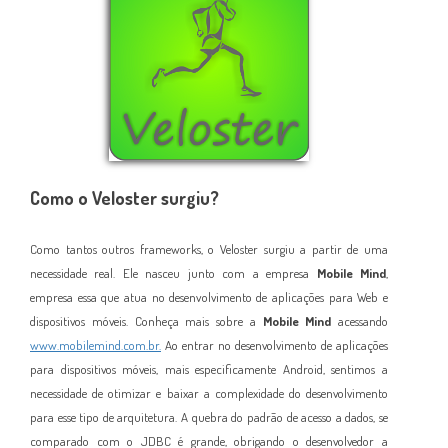
Como o Veloster surgiu?
Como tantos outros frameworks, o
Veloster surgiu a partir de uma
n
ecessidade real. Ele na
sceu
junto com a empresa
Mobile Mind
,
empresa essa que atua no desenv
o
lvimento de aplica
ções para Web e
dispositivos móveis
. Conheça mais sobre a
Mobile Mind
acessando
www.mobilemind.com.br.
A
o entrar no desenvolvimento de aplicações
para dispositivos móveis, mais especif
icamente Android, sent
imos a
necessi
dade de otimizar
e baixar a compl
exidade
do desenvolvimento
para esse tipo de arquitetura. A quebra
do padrão de acess
o a dados, se
comparado com o JDBC é grande, obrigando o desenvolvedor a