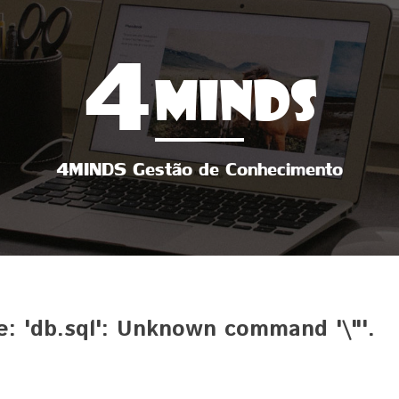
4
MINDS
4MINDS Gestão de Conhecimento
le: 'db.sql': Unknown command '\"'.