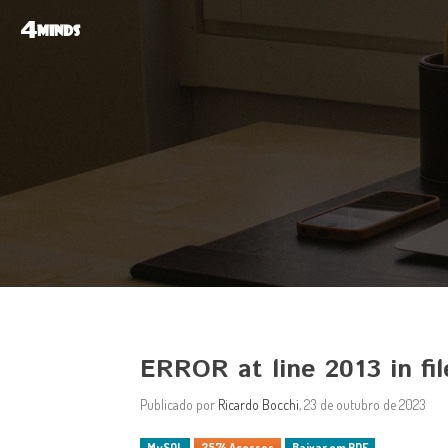
4
MINDS
ERROR at line 2013 in fi
Publicado por
Ricardo Bocchi
, 23 de outubro de 2023
MySQL
3574 Acessos
Baixar em PDF