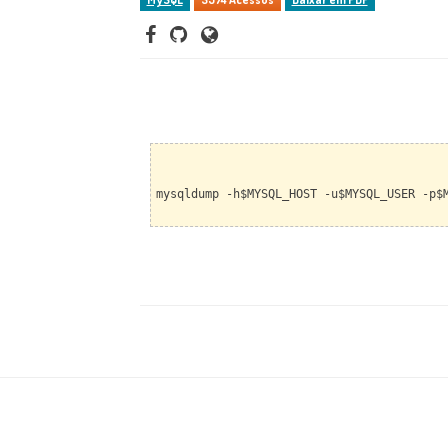
mysqldump -h$MYSQL_HOST -u$MYSQL_USER -p$