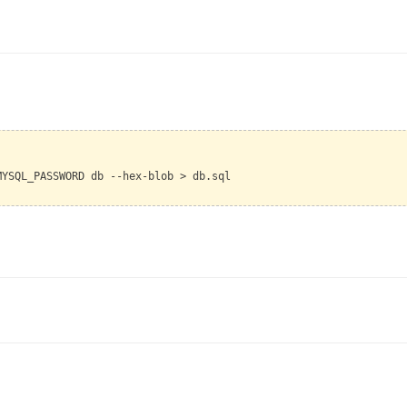
MYSQL_PASSWORD db --hex-blob > db.sql