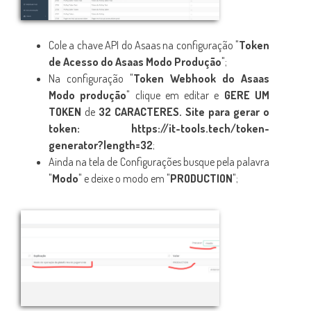
Cole a chave API do Asaas na configuração "
Token
de Acesso do Asaas Modo Produção
";
Na configuração "
Token Webhook do Asaas
Modo produção
" clique em editar e
GERE UM
TOKEN
de
32 CARACTERES. Site para gerar o
token:
https://it-tools.tech/token-
generator?length=32
;
Ainda na tela de Configurações busque pela palavra
"
Modo
" e deixe o modo em "
PRODUCTION
";