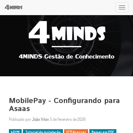
4
Tog
MINDS
4
navi
MINDS
4MINDS Gestão de Conhecimento
MobilePay - Configurando para
Asaas
Publicado por
João Vitor
, 5 de fevereiro de 2026
4GYM
Tutorial de instalação
1271 Acessos
Baixar em PDF