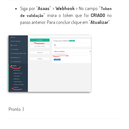
Siga por "
Asaas
" >
Webhook
> N
o campo "
Token
" i
nsira o token que foi
CRIADO
no
de validação
passo anterior. Para concluir
clique em "
Atualizar
".
Pronto :)