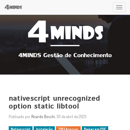
4
Tog
MINDS
4
navi
MINDS
4MINDS Gestão de Conhecimento
nativescript unrecognized
option static libtool
Publicado por
Ricardo Bocchi
, 30 de abril de 2023
Nativescript
Instalação
7913 Acessos
Baixar em PDF