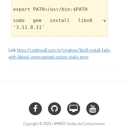
export PATH=/usr/bin:$PATH
sudo gem install libv8 -v
'3.11.8.11'
Link
https://coderwall.com/p/nmgkyw/libv8-install-fails-
with-libtool-unrecognized-option-static-error
Copyright © 2026 | 4MINDS Gestão de Conhecimento