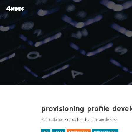
4
MINDS
provisioning profile deve
Publicado por
Ricardo Bocchi
, 1 de maio de 2023
IOS
xcode
5911 Acessos
Baixar em PDF