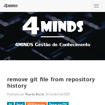
4
Tog
MINDS
4
navi
MINDS
4MINDS Gestão de Conhecimento
remove git file from repository
history
Publicado por
Ricardo Bocchi
, 30 de abril de 2023
Git
Geral
6930 Acessos
Baixar em PDF