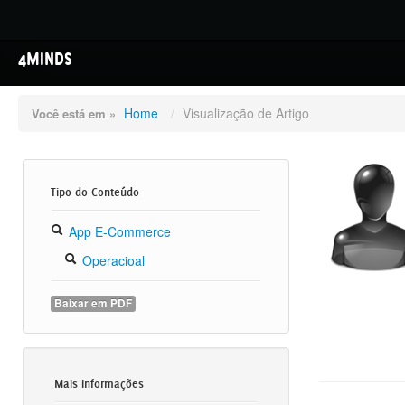
4MINDS
Home
/
Visualização de Artigo
Você está em »
Tipo do Conteúdo
App E-Commerce
Operacioal
Baixar em PDF
Mais Informações