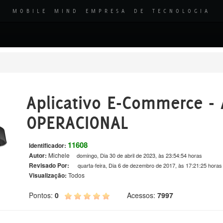
MOBILE MIND EMPRESA DE TECNOLOGIA
Aplicativo E-Commerce - 
OPERACIONAL
11608
Identificador:
Autor:
Michele
domingo, Dia 30 de abril de 2023, às 23:54:54 horas
Revisado Por:
quarta-feira, Dia 6 de dezembro de 2017, às 17:21:25 horas
Visualização:
Todos
Pontos:
0
Acessos:
7997