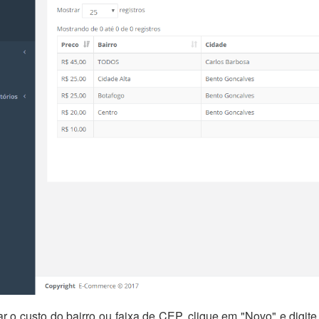
ar o custo do bairro ou faixa de CEP, clique em "Novo" e digi