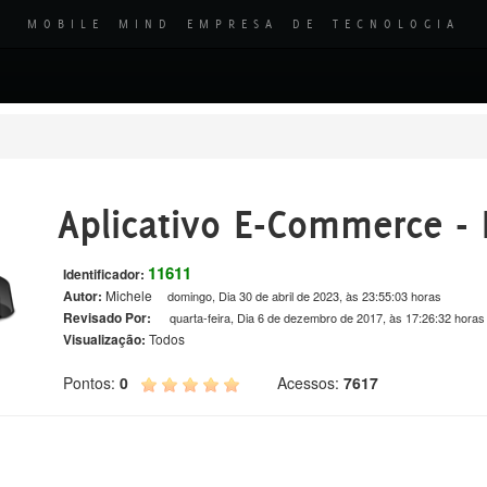
MOBILE MIND EMPRESA DE TECNOLOGIA
Aplicativo E-Commerce 
11611
Identificador:
Autor:
Michele
domingo, Dia 30 de abril de 2023, às 23:55:03 horas
Revisado Por:
quarta-feira, Dia 6 de dezembro de 2017, às 17:26:32 horas
Visualização:
Todos
Pontos:
0
Acessos:
7617