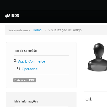
4MINDS
Home
/
Visualização de Artigo
Você está em »
Tipo do Conteúdo
App E-Commerce
Operacioal
Baixar em PDF
Olá!
Mais Informações