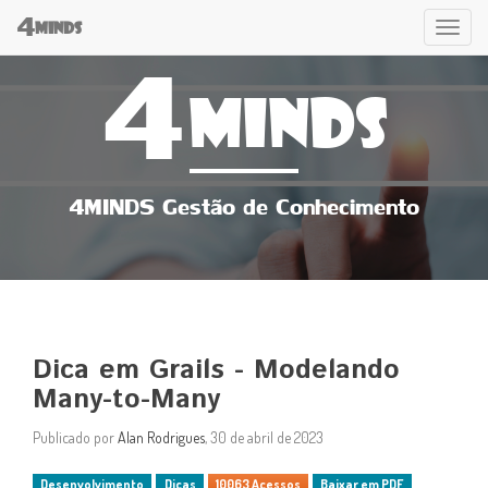
4
Tog
MINDS
4
navi
MINDS
4MINDS Gestão de Conhecimento
Dica em Grails - Modelando
Many-to-Many
Publicado por
Alan Rodrigues
, 30 de abril de 2023
Desenvolvimento
Dicas
10063 Acessos
Baixar em PDF