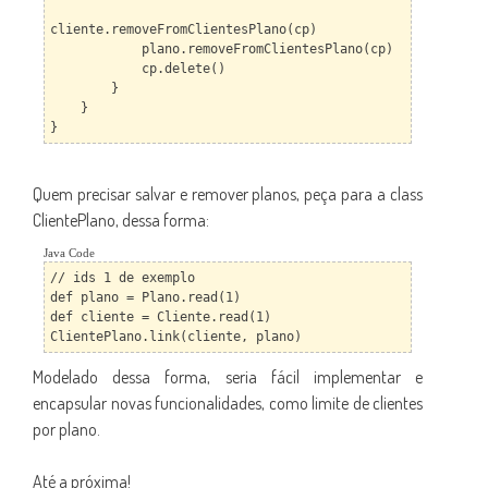
cliente.removeFromClientesPlano(cp)
plano.removeFromClientesPlano(cp)
cp.delete()
}
}
}
Quem precisar salvar e remover planos, peça para a class
ClientePlano, dessa forma:
Java Code
// ids 1 de exemplo
def plano = Plano.read(1)
def cliente = Cliente.read(1)
ClientePlano.link(cliente, plano)
Modelado dessa forma, seria fácil implementar e
encapsular novas funcionalidades, como limite de clientes
por plano.
Até a próxima!