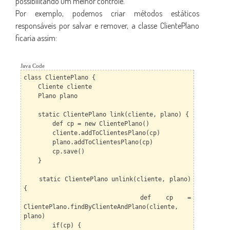
possibilitando um melhor controle.
Por exemplo, podemos criar métodos estáticos
responsáveis por salvar e remover, a classe ClientePlano
ficaria assim:
Java Code
class ClientePlano {
Cliente cliente
Plano plano
static ClientePlano link(cliente, plano) {
def cp = new ClientePlano()
cliente.addToClientesPlano(cp)
plano.addToClientesPlano(cp)
cp.save()
}
static ClientePlano unlink(cliente, plano)
{
def cp =
ClientePlano.findByClienteAndPlano(cliente,
plano)
if(cp) {