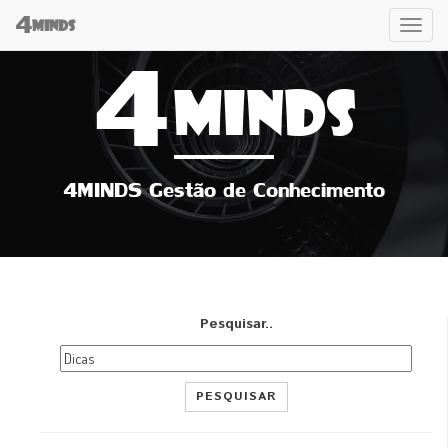
4
Tog
MINDS
4
navi
MINDS
4MINDS Gestão de Conhecimento
Pesquisar..
PESQUISAR