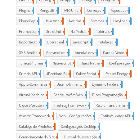
Plugins
1
MongoDB
1
WP7Unit
1
Correção
1
Aqueduct
2
PhoneGap
2
Java Web
2
Notícias
1
Sistemas
1
LazyLoad
1
Promoções
1
DroidUnit
1
Na Medida
1
Tutoriais
2
Importação
1
Operacioal
7
javascript
3
Instalação
1
SMS Sender
1
Genymotion
1
Annotations
1
Carona Verde
1
Tomcat/Tomee
1
Nativescript
7
React Native
1
Configuração
3
Criteria API
1
4Decisions BI
1
Coffee Script
2
Pocket Energy
1
App E-Commerce
20
Desenvolvimento
38
Dynamic Finders
1
Virtual Machine
1
Configurações Web
11
Dicas Programação
21
O que é Veloster?
2
TreeFrog Framework
2
Result Transformer
1
Veloster Framework
22
Web - Configurações
3
EntityValidator API
1
Catálogo de Produtos
1
Configurações Desktop
28
Gerenciamento do Site
1
Tutorial de instalação
24