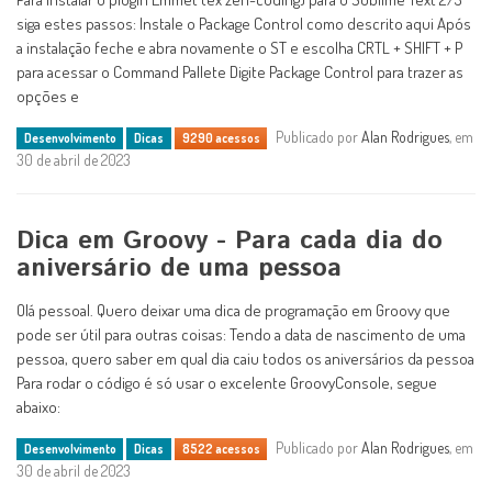
siga estes passos: Instale o Package Control como descrito aqui Após
a instalação feche e abra novamente o ST e escolha CRTL + SHIFT + P
para acessar o Command Pallete Digite Package Control para trazer as
opções e
Publicado por
Alan Rodrigues
, em
Desenvolvimento
Dicas
9290 acessos
30 de abril de 2023
Dica em Groovy - Para cada dia do
aniversário de uma pessoa
Olá pessoal. Quero deixar uma dica de programação em Groovy que
pode ser útil para outras coisas: Tendo a data de nascimento de uma
pessoa, quero saber em qual dia caiu todos os aniversários da pessoa
Para rodar o código é só usar o excelente GroovyConsole, segue
abaixo:
Publicado por
Alan Rodrigues
, em
Desenvolvimento
Dicas
8522 acessos
30 de abril de 2023