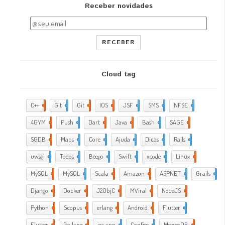
Receber novidades
RECEBER
Cloud tag
C++
2
Git
2
Git
5
IOS
17
JSF
1
SMS
1
NFSE
1
4GYM
376
Push
1
Dart
4
Java
5
Bash
2
SAGE
1
SGDB
2
Maps
1
Core
9
Ajuda
288
Dicas
35
Rails
1
uwsgi
2
Todos
2
Beego
2
Swift
1
xcode
10
Linux
21
MySQL
4
MySQL
1
Scala
1
Amazon
5
ASPNET
4
Grails
4
Django
2
Docker
6
J2ObjC
2
MViral
10
NodeJS
3
Python
1
Scopus
1
erlang
1
Android
6
Flutter
1
Flutter
2
Go lang
7
ios app
4
Configs
1
MongoDB
1