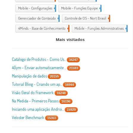
Mobile - Configurações
1
Mobile - Funções Equipe
1
Gerenciador de Conteúdo
1
Controle de OS - Nort Brasil
7
4Minds - Base de Conhecimento
2
Mobile - Funções Administrativas
1
Mais visitados
Catálogo de Produtos - Como Us...
34247
4Gym - Enviar automaticamente ...
21593
Manipulação de dados
20155
Tutorial Bling - Criando um ap...
16944
Visão Geral do Framework
16248
Na Medida - Primeiros Passos
16196
Iniciando uma aplicação Androi...
15929
Veloster Benchmark
15351