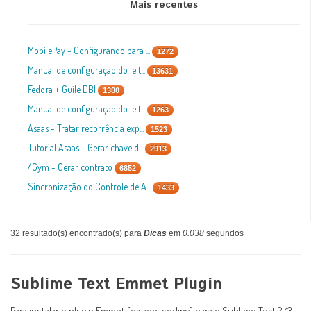
Mais recentes
MobilePay - Configurando para ...
1272
Manual de configuração do leit...
13631
Fedora + Guile DBI
1380
Manual de configuração do leit...
1263
Asaas - Tratar recorrência exp...
1523
Tutorial Asaas - Gerar chave d...
2913
4Gym - Gerar contrato
6852
Sincronização do Controle de A...
1433
32 resultado(s) encontrado(s) para
Dicas
em
0.038
segundos
Sublime Text Emmet Plugin
Para instalar o plugin Emmet (ex zen-coding) para o Sublime Text 2/3