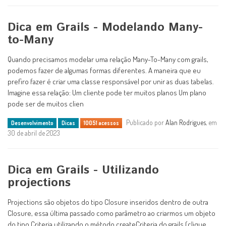
Dica em Grails - Modelando Many-
to-Many
Quando precisamos modelar uma relação Many-To-Many com grails,
podemos fazer de algumas formas diferentes. A maneira que eu
prefiro fazer é criar uma classe responsável por unir as duas tabelas.
Imagine essa relação: Um cliente pode ter muitos planos Um plano
pode ser de muitos clien
Publicado por
Alan Rodrigues
, em
Desenvolvimento
Dicas
10051 acessos
30 de abril de 2023
Dica em Grails - Utilizando
projections
Projections são objetos do tipo Closure inseridos dentro de outra
Closure, essa última passado como parâmetro ao criarmos um objeto
do tipo Criteria utilizando o método createCriteria do grails (clique