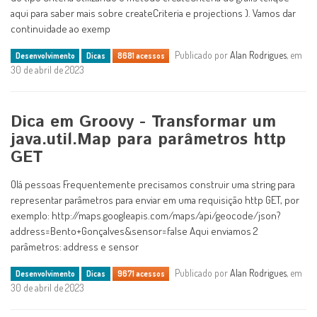
aqui para saber mais sobre createCriteria e projections ). Vamos dar
continuidade ao exemp
Publicado por
Alan Rodrigues
, em
Desenvolvimento
Dicas
8681 acessos
30 de abril de 2023
Dica em Groovy - Transformar um
java.util.Map para parâmetros http
GET
Olá pessoas Frequentemente precisamos construir uma string para
representar parâmetros para enviar em uma requisição http GET, por
exemplo: http://maps.googleapis.com/maps/api/geocode/json?
address=Bento+Gonçalves&sensor=false Aqui enviamos 2
parâmetros: address e sensor
Publicado por
Alan Rodrigues
, em
Desenvolvimento
Dicas
9671 acessos
30 de abril de 2023