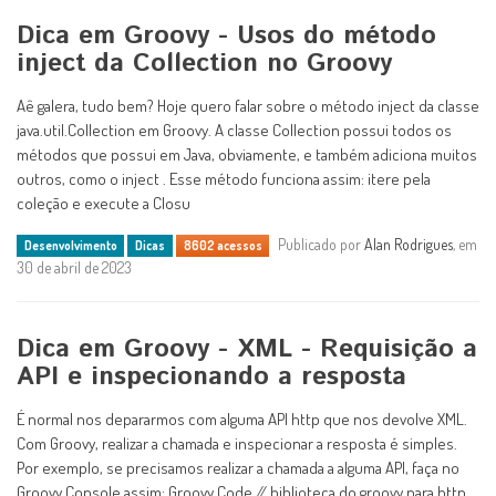
Dica em Groovy - Usos do método
inject da Collection no Groovy
Aê galera, tudo bem? Hoje quero falar sobre o método inject da classe
java.util.Collection em Groovy. A classe Collection possui todos os
métodos que possui em Java, obviamente, e também adiciona muitos
outros, como o inject . Esse método funciona assim: itere pela
coleção e execute a Closu
Publicado por
Alan Rodrigues
, em
Desenvolvimento
Dicas
8602 acessos
30 de abril de 2023
Dica em Groovy - XML - Requisição a
API e inspecionando a resposta
É normal nos depararmos com alguma API http que nos devolve XML.
Com Groovy, realizar a chamada e inspecionar a resposta é simples.
Por exemplo, se precisamos realizar a chamada a alguma API, faça no
Groovy Console assim: Groovy Code // biblioteca do groovy para http