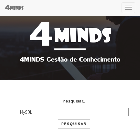
4
Tog
MINDS
4
navi
MINDS
4MINDS Gestão de Conhecimento
Pesquisar..
PESQUISAR