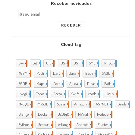
Receber novidades
RECEBER
Cloud tag
C++
2
Git
2
Git
5
IOS
17
JSF
1
SMS
1
NFSE
1
4GYM
376
Push
1
Dart
4
Java
5
Bash
2
SAGE
1
SGDB
2
Maps
1
Core
9
Ajuda
288
Dicas
35
Rails
1
uwsgi
2
Todos
2
Beego
2
Swift
1
xcode
10
Linux
21
MySQL
4
MySQL
1
Scala
1
Amazon
5
ASPNET
4
Grails
4
Django
2
Docker
6
J2ObjC
2
MViral
10
NodeJS
3
Python
1
Scopus
1
erlang
1
Android
6
Flutter
1
Flutter
2
Go lang
7
ios app
4
Configs
1
MongoDB
1