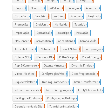
Plugins
1
MongoDB
1
WP7Unit
1
Correção
1
Aqueduct
2
PhoneGap
2
Java Web
2
Notícias
1
Sistemas
1
LazyLoad
1
Promoções
1
DroidUnit
1
Na Medida
1
Tutoriais
2
Importação
1
Operacioal
7
javascript
3
Instalação
1
SMS Sender
1
Genymotion
1
Annotations
1
Carona Verde
1
Tomcat/Tomee
1
Nativescript
7
React Native
1
Configuração
3
Criteria API
1
4Decisions BI
1
Coffee Script
2
Pocket Energy
1
App E-Commerce
20
Desenvolvimento
38
Dynamic Finders
1
Virtual Machine
1
Configurações Web
11
Dicas Programação
21
O que é Veloster?
2
TreeFrog Framework
2
Result Transformer
1
Veloster Framework
22
Web - Configurações
3
EntityValidator API
1
Catálogo de Produtos
1
Configurações Desktop
28
Gerenciamento do Site
1
Tutorial de instalação
24