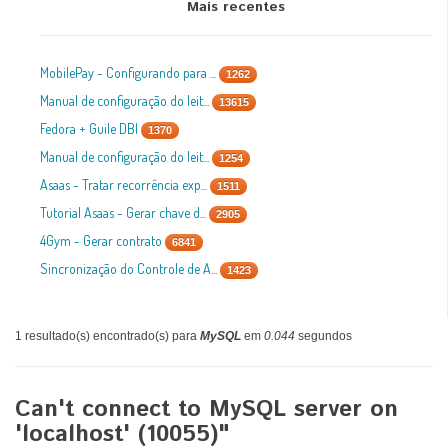
Mais recentes
MobilePay - Configurando para ...
1262
Manual de configuração do leit...
13615
Fedora + Guile DBI
1370
Manual de configuração do leit...
1254
Asaas - Tratar recorrência exp...
1511
Tutorial Asaas - Gerar chave d...
2905
4Gym - Gerar contrato
6841
Sincronização do Controle de A...
1423
1 resultado(s) encontrado(s) para
MySQL
em
0.044
segundos
Can't connect to MySQL server on
'localhost' (10055)"