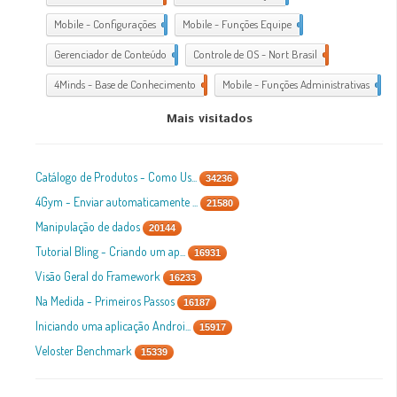
Mobile - Configurações
1
Mobile - Funções Equipe
1
Gerenciador de Conteúdo
1
Controle de OS - Nort Brasil
7
4Minds - Base de Conhecimento
2
Mobile - Funções Administrativas
1
Mais visitados
Catálogo de Produtos - Como Us...
34236
4Gym - Enviar automaticamente ...
21580
Manipulação de dados
20144
Tutorial Bling - Criando um ap...
16931
Visão Geral do Framework
16233
Na Medida - Primeiros Passos
16187
Iniciando uma aplicação Androi...
15917
Veloster Benchmark
15339