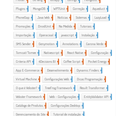
Plugins
1
MongoDB
1
WP7Unit
1
Correção
1
Aqueduct
2
PhoneGap
2
Java Web
2
Notícias
1
Sistemas
1
LazyLoad
1
Promoções
1
DroidUnit
1
Na Medida
1
Tutoriais
2
Importação
1
Operacioal
7
javascript
3
Instalação
1
SMS Sender
1
Genymotion
1
Annotations
1
Carona Verde
1
Tomcat/Tomee
1
Nativescript
7
React Native
1
Configuração
3
Criteria API
1
4Decisions BI
1
Coffee Script
2
Pocket Energy
1
App E-Commerce
20
Desenvolvimento
38
Dynamic Finders
1
Virtual Machine
1
Configurações Web
11
Dicas Programação
21
O que é Veloster?
2
TreeFrog Framework
2
Result Transformer
1
Veloster Framework
22
Web - Configurações
3
EntityValidator API
1
Catálogo de Produtos
1
Configurações Desktop
28
Gerenciamento do Site
1
Tutorial de instalação
24