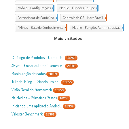
Mobile - Configurações
1
Mobile - Funções Equipe
1
Gerenciador de Conteúdo
1
Controle de OS - Nort Brasil
7
4Minds - Base de Conhecimento
2
Mobile - Funções Administrativas
1
Mais visitados
Catálogo de Produtos - Como Us...
34250
4Gym - Enviar automaticamente ...
21601
Manipulação de dados
20169
Tutorial Bling - Criando um ap...
16955
Visão Geral do Framework
16259
Na Medida - Primeiros Passos
16205
Iniciando uma aplicação Androi...
15939
Veloster Benchmark
15361