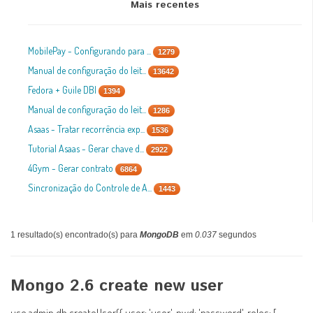
Mais recentes
MobilePay - Configurando para ...
1279
Manual de configuração do leit...
13642
Fedora + Guile DBI
1394
Manual de configuração do leit...
1286
Asaas - Tratar recorrência exp...
1536
Tutorial Asaas - Gerar chave d...
2922
4Gym - Gerar contrato
6864
Sincronização do Controle de A...
1443
1 resultado(s) encontrado(s) para
MongoDB
em
0.037
segundos
Mongo 2.6 create new user
use admin db.createUser({ user: 'user', pwd: 'password', roles: [