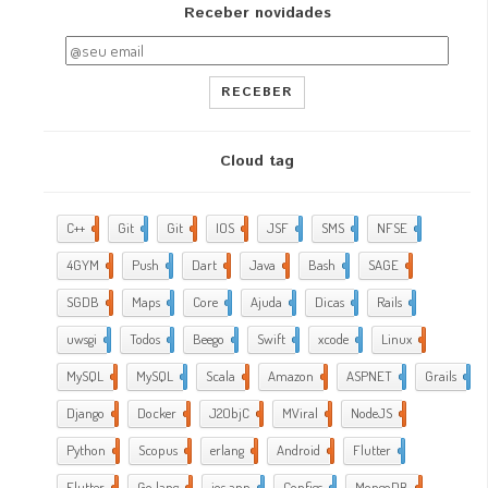
Receber novidades
RECEBER
Cloud tag
C++
2
Git
2
Git
5
IOS
17
JSF
1
SMS
1
NFSE
1
4GYM
376
Push
1
Dart
4
Java
5
Bash
2
SAGE
1
SGDB
2
Maps
1
Core
9
Ajuda
288
Dicas
35
Rails
1
uwsgi
2
Todos
2
Beego
2
Swift
1
xcode
10
Linux
21
MySQL
4
MySQL
1
Scala
1
Amazon
5
ASPNET
4
Grails
4
Django
2
Docker
6
J2ObjC
2
MViral
10
NodeJS
3
Python
1
Scopus
1
erlang
1
Android
6
Flutter
1
Flutter
2
Go lang
7
ios app
4
Configs
1
MongoDB
1