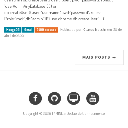
'userAdminAnyDatabase' ] }) or
db.createUser({user:"username",pwd:"password", roles:
[{role:"root",db:"admin"}]}) use dbname db.createUser( {
Publicado por
Ricardo Bocchi
, em 30 de
MongoDB
Geral
7409 acessos
abril de 2023
MAIS POSTS →
Copyright © 2026 | 4MINDS Gestão de Conhecimento