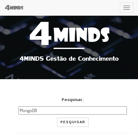
4
Tog
MINDS
4
navi
MINDS
4MINDS Gestão de Conhecimento
Pesquisar..
PESQUISAR