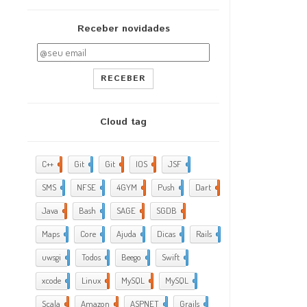
Receber novidades
RECEBER
Cloud tag
C++
2
Git
2
Git
5
IOS
17
JSF
1
SMS
1
NFSE
1
4GYM
376
Push
1
Dart
4
Java
5
Bash
2
SAGE
1
SGDB
2
Maps
1
Core
9
Ajuda
288
Dicas
35
Rails
1
uwsgi
2
Todos
2
Beego
2
Swift
1
xcode
10
Linux
21
MySQL
4
MySQL
1
Scala
1
Amazon
5
ASPNET
4
Grails
4