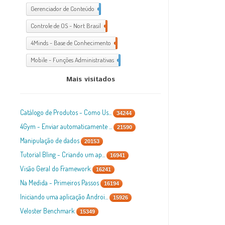
Gerenciador de Conteúdo
1
Controle de OS - Nort Brasil
7
4Minds - Base de Conhecimento
2
Mobile - Funções Administrativas
1
Mais visitados
Catálogo de Produtos - Como Us...
34244
4Gym - Enviar automaticamente ...
21590
Manipulação de dados
20153
Tutorial Bling - Criando um ap...
16941
Visão Geral do Framework
16241
Na Medida - Primeiros Passos
16194
Iniciando uma aplicação Androi...
15926
Veloster Benchmark
15349