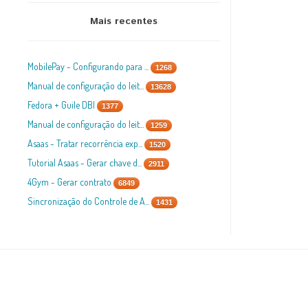
Mais recentes
MobilePay - Configurando para ...
1268
Manual de configuração do leit...
13628
Fedora + Guile DBI
1377
Manual de configuração do leit...
1259
Asaas - Tratar recorrência exp...
1520
Tutorial Asaas - Gerar chave d...
2911
4Gym - Gerar contrato
6849
Sincronização do Controle de A...
1431