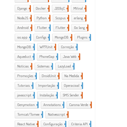
Django
2
Docker
6
J2ObjC
2
MViral
10
NodeJS
3
Python
1
Scopus
1
erlang
1
Android
6
Flutter
1
Flutter
2
Go lang
7
ios app
4
Configs
1
MongoDB
1
Plugins
1
MongoDB
1
WP7Unit
1
Correção
1
Aqueduct
2
PhoneGap
2
Java Web
2
Notícias
1
Sistemas
1
LazyLoad
1
Promoções
1
DroidUnit
1
Na Medida
1
Tutoriais
2
Importação
1
Operacioal
7
javascript
3
Instalação
1
SMS Sender
1
Genymotion
1
Annotations
1
Carona Verde
1
Tomcat/Tomee
1
Nativescript
7
React Native
1
Configuração
3
Criteria API
1