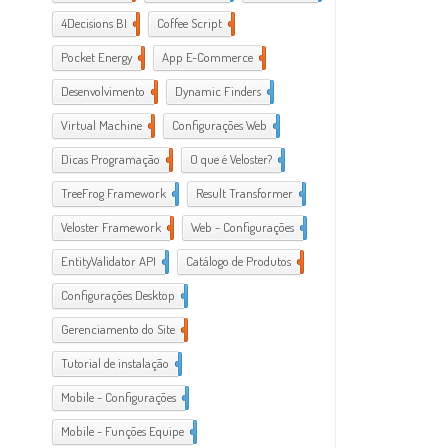
4Decisions BI
1
Coffee Script
2
Pocket Energy
1
App E-Commerce
20
Desenvolvimento
38
Dynamic Finders
1
Virtual Machine
1
Configurações Web
11
Dicas Programação
21
O que é Veloster?
2
TreeFrog Framework
2
Result Transformer
1
Veloster Framework
22
Web - Configurações
3
EntityValidator API
1
Catálogo de Produtos
1
Configurações Desktop
28
Gerenciamento do Site
1
Tutorial de instalação
24
Mobile - Configurações
1
Mobile - Funções Equipe
1