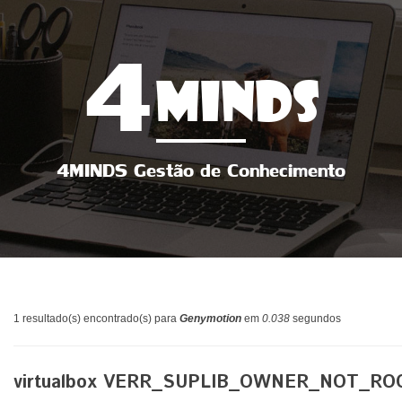
4
MINDS
4MINDS Gestão de Conhecimento
1 resultado(s) encontrado(s) para
Genymotion
em
0.038
segundos
virtualbox VERR_SUPLIB_OWNER_NOT_RO