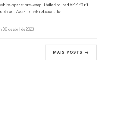
{ white-space: pre-wrap; } Failed to load VMMR0.r0
:root /usr/lib Link relacionado:
em 30 de abril de 2023
MAIS POSTS →