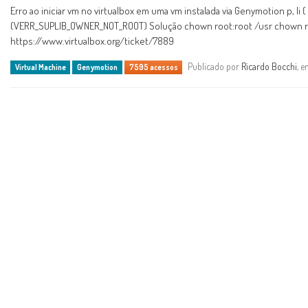
Erro ao iniciar vm no virtualbox em uma vm instalada via Genymotion p, li 
(VERR_SUPLIB_OWNER_NOT_ROOT) Solução chown root:root /usr chown root
https://www.virtualbox.org/ticket/7889
Publicado por
Ricardo Bocchi
, 
Virtual Machine
Genymotion
7595 acessos