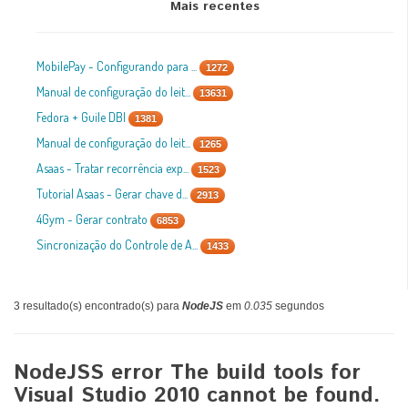
Mais recentes
MobilePay - Configurando para ...
1272
Manual de configuração do leit...
13631
Fedora + Guile DBI
1381
Manual de configuração do leit...
1265
Asaas - Tratar recorrência exp...
1523
Tutorial Asaas - Gerar chave d...
2913
4Gym - Gerar contrato
6853
Sincronização do Controle de A...
1433
3 resultado(s) encontrado(s) para
NodeJS
em
0.035
segundos
NodeJSS error The build tools for
Visual Studio 2010 cannot be found.