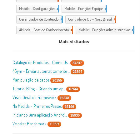
Mobile - Configurações
1
Mobile - Funções Equipe
1
Gerenciador de Conteúdo
1
Controle de OS - Nort Brasil
7
4Minds - Base de Conhecimento
2
Mobile - Funções Administrativas
1
Mais visitados
Catálogo de Produtos - Como Us...
34247
4Gym - Enviar automaticamente ...
21594
Manipulação de dados
20155
Tutorial Bling - Criando um ap...
16944
Visão Geral do Framework
16248
Na Medida - Primeiros Passos
16196
Iniciando uma aplicação Androi...
15930
Veloster Benchmark
15353