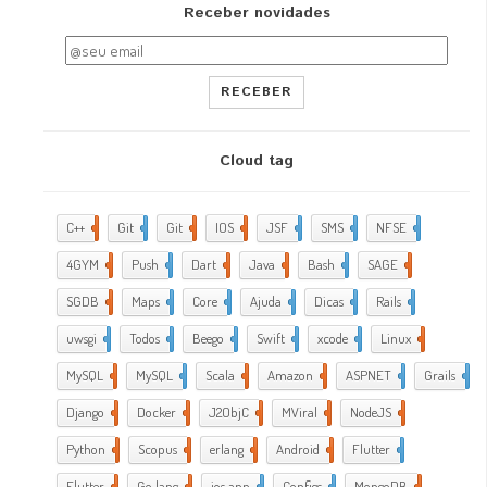
Receber novidades
RECEBER
Cloud tag
C++
2
Git
2
Git
5
IOS
17
JSF
1
SMS
1
NFSE
1
4GYM
376
Push
1
Dart
4
Java
5
Bash
2
SAGE
1
SGDB
2
Maps
1
Core
9
Ajuda
288
Dicas
35
Rails
1
uwsgi
2
Todos
2
Beego
2
Swift
1
xcode
10
Linux
21
MySQL
4
MySQL
1
Scala
1
Amazon
5
ASPNET
4
Grails
4
Django
2
Docker
6
J2ObjC
2
MViral
10
NodeJS
3
Python
1
Scopus
1
erlang
1
Android
6
Flutter
1
Flutter
2
Go lang
7
ios app
4
Configs
1
MongoDB
1