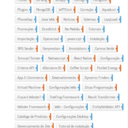
Plugins
1
MongoDB
1
WP7Unit
1
Correção
1
Aqueduct
2
PhoneGap
2
Java Web
2
Notícias
1
Sistemas
1
LazyLoad
1
Promoções
1
DroidUnit
1
Na Medida
1
Tutoriais
2
Importação
1
Operacioal
7
javascript
3
Instalação
1
SMS Sender
1
Genymotion
1
Annotations
1
Carona Verde
1
Tomcat/Tomee
1
Nativescript
7
React Native
1
Configuração
3
Criteria API
1
4Decisions BI
1
Coffee Script
2
Pocket Energy
1
App E-Commerce
20
Desenvolvimento
38
Dynamic Finders
1
Virtual Machine
1
Configurações Web
11
Dicas Programação
21
O que é Veloster?
2
TreeFrog Framework
2
Result Transformer
1
Veloster Framework
22
Web - Configurações
3
EntityValidator API
1
Catálogo de Produtos
1
Configurações Desktop
28
Gerenciamento do Site
1
Tutorial de instalação
24