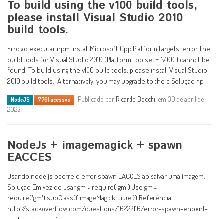
To build using the v100 build tools,
please install Visual Studio 2010
build tools.
Erro ao executar npm install Microsoft.Cpp.Platform.targets: error The
build tools for Visual Studio 2010 (Platform Toolset = 'v100') cannot be
found. To build using the v100 build tools, please install Visual Studio
2010 build tools. Alternatively, you may upgrade to the c Solução np
Publicado por
Ricardo Bocchi
, em 30 de abril de
NodeJS
7761 acessos
2023
NodeJs + imagemagick + spawn
EACCES
Usando node js ocorre o error spawn EACCES ao salvar uma imagem.
Solução Em vez de usar gm = require('gm') Use gm =
require('gm').subClass({ imageMagick: true }) Referência
http://stackoverflow.com/questions/16222116/error-spawn-enoent-