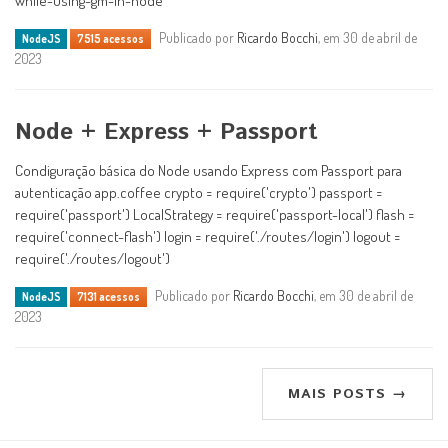
while-using-gm-in-node
Publicado por
Ricardo Bocchi
, em 30 de abril de
NodeJS
7515 acessos
2023
Node + Express + Passport
Condiguração básica do Node usando Express com Passport para
autenticação app.coffee crypto = require('crypto') passport =
require('passport') LocalStrategy = require('passport-local') flash =
require('connect-flash') login = require('./routes/login') logout =
require('./routes/logout')
Publicado por
Ricardo Bocchi
, em 30 de abril de
NodeJS
7131 acessos
2023
MAIS POSTS →