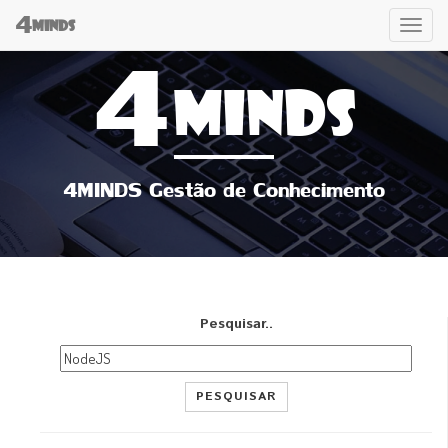
4
Tog
MINDS
4
navi
MINDS
4MINDS Gestão de Conhecimento
Pesquisar..
PESQUISAR