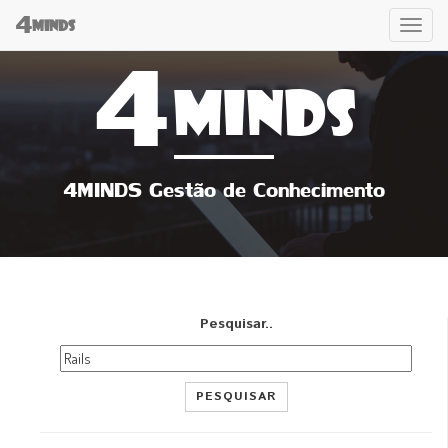
4
Tog
MINDS
4
navi
MINDS
4MINDS Gestão de Conhecimento
Pesquisar..
PESQUISAR