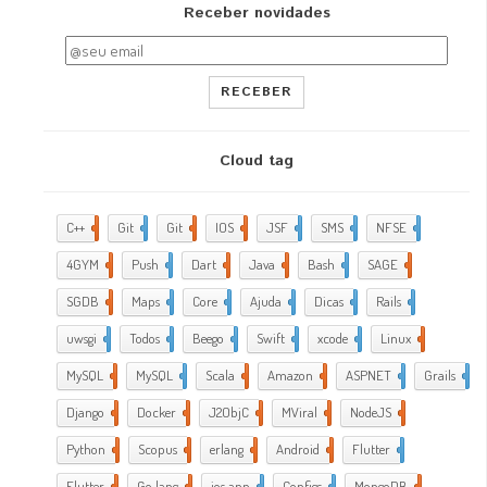
Receber novidades
RECEBER
Cloud tag
C++
2
Git
2
Git
5
IOS
17
JSF
1
SMS
1
NFSE
1
4GYM
376
Push
1
Dart
4
Java
5
Bash
2
SAGE
1
SGDB
2
Maps
1
Core
9
Ajuda
288
Dicas
35
Rails
1
uwsgi
2
Todos
2
Beego
2
Swift
1
xcode
10
Linux
21
MySQL
4
MySQL
1
Scala
1
Amazon
5
ASPNET
4
Grails
4
Django
2
Docker
6
J2ObjC
2
MViral
10
NodeJS
3
Python
1
Scopus
1
erlang
1
Android
6
Flutter
1
Flutter
2
Go lang
7
ios app
4
Configs
1
MongoDB
1