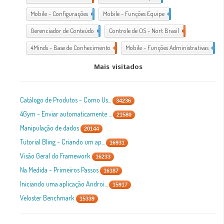
Mobile - Configurações
1
Mobile - Funções Equipe
1
Gerenciador de Conteúdo
1
Controle de OS - Nort Brasil
7
4Minds - Base de Conhecimento
2
Mobile - Funções Administrativas
1
Mais visitados
Catálogo de Produtos - Como Us...
34236
4Gym - Enviar automaticamente ...
21580
Manipulação de dados
20144
Tutorial Bling - Criando um ap...
16931
Visão Geral do Framework
16233
Na Medida - Primeiros Passos
16187
Iniciando uma aplicação Androi...
15917
Veloster Benchmark
15339