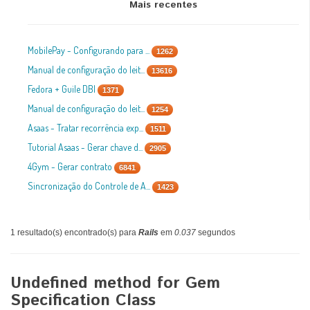
Mais recentes
MobilePay - Configurando para ...
1262
Manual de configuração do leit...
13616
Fedora + Guile DBI
1371
Manual de configuração do leit...
1254
Asaas - Tratar recorrência exp...
1511
Tutorial Asaas - Gerar chave d...
2905
4Gym - Gerar contrato
6841
Sincronização do Controle de A...
1423
1 resultado(s) encontrado(s) para
Rails
em
0.037
segundos
Undefined method for Gem
Specification Class