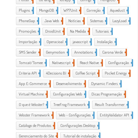
Plugins
1
MongoDB
1
WP7Unit
1
Correção
1
Aqueduct
2
PhoneGap
2
Java Web
2
Notícias
1
Sistemas
1
LazyLoad
1
Promoções
1
DroidUnit
1
Na Medida
1
Tutoriais
2
Importação
1
Operacioal
7
javascript
3
Instalação
1
SMS Sender
1
Genymotion
1
Annotations
1
Carona Verde
1
Tomcat/Tomee
1
Nativescript
7
React Native
1
Configuração
3
Criteria API
1
4Decisions BI
1
Coffee Script
2
Pocket Energy
1
App E-Commerce
20
Desenvolvimento
38
Dynamic Finders
1
Virtual Machine
1
Configurações Web
11
Dicas Programação
21
O que é Veloster?
2
TreeFrog Framework
2
Result Transformer
1
Veloster Framework
22
Web - Configurações
3
EntityValidator API
1
Catálogo de Produtos
1
Configurações Desktop
28
Gerenciamento do Site
1
Tutorial de instalação
24