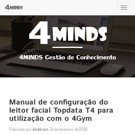
4
Tog
MINDS
4
navi
MINDS
4MINDS Gestão de Conhecimento
Manual de configuração do
leitor facial Topdata T4 para
utilização com o 4Gym
Publicado por
Anderson
, 24 de fevereiro de 2026