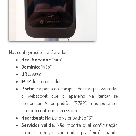
Nas configurações de "Servidor":
Req. Servidor:
“Sim”
Domínio:
“Não”
URL:
vazio
I
P:
IP do computador
Porta:
é a porta do computador na qual vai rodar
o websocket que o aparelho vai tentar se
comunicar. Valor padrão “7792”, mas pode ser
alterado conforme necessário.
Heartbeat:
Manter o valor padrão “3”.
Servidor valida:
Não importa qual configuração
colocar, o 4Gym vai mudar pra "Sim" quando