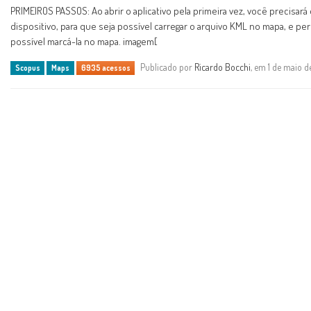
PRIMEIROS PASSOS: Ao abrir o aplicativo pela primeira vez, você precisará
dispositivo, para que seja possível carregar o arquivo KML no mapa, e perm
possível marcá-la no mapa. imagem[
Publicado por
Ricardo Bocchi
, em 1 de maio 
Scopus
Maps
6935 acessos