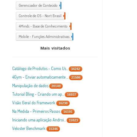
Gerenciador de Conteúdo
1
Controle de OS - Nort Brasil
7
4Minds - Base de Conhecimento
2
Mobile - Funções Administrativas
1
Mais visitados
Catálogo de Produtos - Como Us...
34242
4Gym - Enviar automaticamente ...
21586
Manipulação de dados
20149
Tutorial Bling - Criando um ap...
16937
Visão Geral do Framework
16238
Na Medida - Primeiros Passos
16191
Iniciando uma aplicação Androi...
15923
Veloster Benchmark
15346