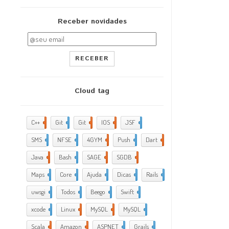
Receber novidades
RECEBER
Cloud tag
C++
2
Git
2
Git
5
IOS
17
JSF
1
SMS
1
NFSE
1
4GYM
376
Push
1
Dart
4
Java
5
Bash
2
SAGE
1
SGDB
2
Maps
1
Core
9
Ajuda
288
Dicas
35
Rails
1
uwsgi
2
Todos
2
Beego
2
Swift
1
xcode
10
Linux
21
MySQL
4
MySQL
1
Scala
1
Amazon
5
ASPNET
4
Grails
4