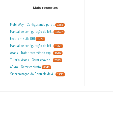
Mais recentes
MobilePay - Configurando para ...
1265
Manual de configuração do leit...
13627
Fedora + Guile DBI
1375
Manual de configuração do leit...
1258
Asaas - Tratar recorrência exp...
1516
Tutorial Asaas - Gerar chave d...
2909
4Gym - Gerar contrato
6846
Sincronização do Controle de A...
1430