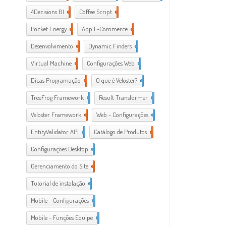
4Decisions BI
1
Coffee Script
2
Pocket Energy
1
App E-Commerce
20
Desenvolvimento
38
Dynamic Finders
1
Virtual Machine
1
Configurações Web
11
Dicas Programação
21
O que é Veloster?
2
TreeFrog Framework
2
Result Transformer
1
Veloster Framework
22
Web - Configurações
3
EntityValidator API
1
Catálogo de Produtos
1
Configurações Desktop
28
Gerenciamento do Site
1
Tutorial de instalação
24
Mobile - Configurações
1
Mobile - Funções Equipe
1