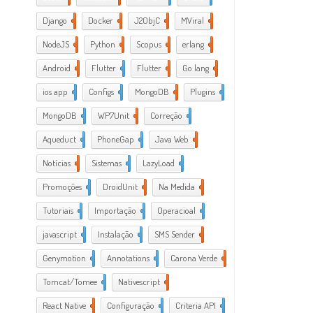
Django
2
Docker
6
J2ObjC
2
MViral
10
NodeJS
3
Python
1
Scopus
1
erlang
1
Android
6
Flutter
1
Flutter
2
Go lang
7
ios app
4
Configs
1
MongoDB
1
Plugins
1
MongoDB
1
WP7Unit
1
Correção
1
Aqueduct
2
PhoneGap
2
Java Web
2
Notícias
1
Sistemas
1
LazyLoad
1
Promoções
1
DroidUnit
1
Na Medida
1
Tutoriais
2
Importação
1
Operacioal
7
javascript
3
Instalação
1
SMS Sender
1
Genymotion
1
Annotations
1
Carona Verde
1
Tomcat/Tomee
1
Nativescript
7
React Native
1
Configuração
3
Criteria API
1