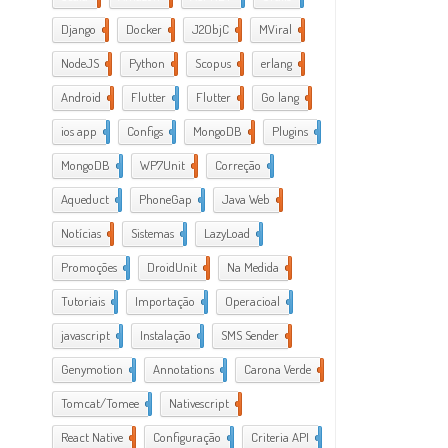
Django
2
Docker
6
J2ObjC
2
MViral
10
NodeJS
3
Python
1
Scopus
1
erlang
1
Android
6
Flutter
1
Flutter
2
Go lang
7
ios app
4
Configs
1
MongoDB
1
Plugins
1
MongoDB
1
WP7Unit
1
Correção
1
Aqueduct
2
PhoneGap
2
Java Web
2
Notícias
1
Sistemas
1
LazyLoad
1
Promoções
1
DroidUnit
1
Na Medida
1
Tutoriais
2
Importação
1
Operacioal
7
javascript
3
Instalação
1
SMS Sender
1
Genymotion
1
Annotations
1
Carona Verde
1
Tomcat/Tomee
1
Nativescript
7
React Native
1
Configuração
3
Criteria API
1