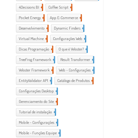
4Decisions BI
1
Coffee Script
2
Pocket Energy
1
App E-Commerce
20
Desenvolvimento
38
Dynamic Finders
1
Virtual Machine
1
Configurações Web
11
Dicas Programação
21
O que é Veloster?
2
TreeFrog Framework
2
Result Transformer
1
Veloster Framework
22
Web - Configurações
3
EntityValidator API
1
Catálogo de Produtos
1
Configurações Desktop
28
Gerenciamento do Site
1
Tutorial de instalação
24
Mobile - Configurações
1
Mobile - Funções Equipe
1