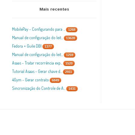
Mais recentes
MobilePay - Configurando para ...
1268
Manual de configuração do leit...
13628
Fedora + Guile DBI
1377
Manual de configuração do leit...
1259
Asaas - Tratar recorrência exp...
1520
Tutorial Asaas - Gerar chave d...
2911
4Gym - Gerar contrato
6849
Sincronização do Controle de A...
1431