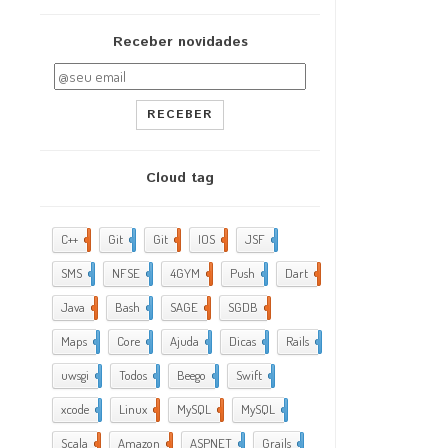
Receber novidades
RECEBER
Cloud tag
C++
2
Git
2
Git
5
IOS
17
JSF
1
SMS
1
NFSE
1
4GYM
376
Push
1
Dart
4
Java
5
Bash
2
SAGE
1
SGDB
2
Maps
1
Core
9
Ajuda
288
Dicas
35
Rails
1
uwsgi
2
Todos
2
Beego
2
Swift
1
xcode
10
Linux
21
MySQL
4
MySQL
1
Scala
1
Amazon
5
ASPNET
4
Grails
4