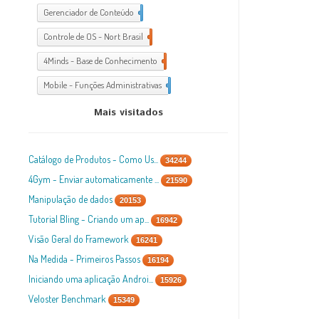
Gerenciador de Conteúdo
1
Controle de OS - Nort Brasil
7
4Minds - Base de Conhecimento
2
Mobile - Funções Administrativas
1
Mais visitados
Catálogo de Produtos - Como Us...
34244
4Gym - Enviar automaticamente ...
21590
Manipulação de dados
20153
Tutorial Bling - Criando um ap...
16942
Visão Geral do Framework
16241
Na Medida - Primeiros Passos
16194
Iniciando uma aplicação Androi...
15926
Veloster Benchmark
15349