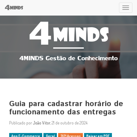
4
Tog
MINDS
4
navi
MINDS
4MINDS Gestão de Conhecimento
Guia para cadastrar horário de
funcionamento das entregas
Publicado por
João Vitor
, 21 de outubro de 2024
App E-Commerce
Geral
3121 Acessos
Baixar em PDF