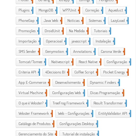
Plugins
1
MongoDB
1
WP7Unit
1
Correção
1
Aqueduct
2
PhoneGap
2
Java Web
2
Notícias
1
Sistemas
1
LazyLoad
1
Promoções
1
DroidUnit
1
Na Medida
1
Tutoriais
2
Importação
1
Operacioal
7
javascript
3
Instalação
1
SMS Sender
1
Genymotion
1
Annotations
1
Carona Verde
1
Tomcat/Tomee
1
Nativescript
7
React Native
1
Configuração
3
Criteria API
1
4Decisions BI
1
Coffee Script
2
Pocket Energy
1
App E-Commerce
20
Desenvolvimento
38
Dynamic Finders
1
Virtual Machine
1
Configurações Web
11
Dicas Programação
21
O que é Veloster?
2
TreeFrog Framework
2
Result Transformer
1
Veloster Framework
22
Web - Configurações
3
EntityValidator API
1
Catálogo de Produtos
1
Configurações Desktop
28
Gerenciamento do Site
1
Tutorial de instalação
24