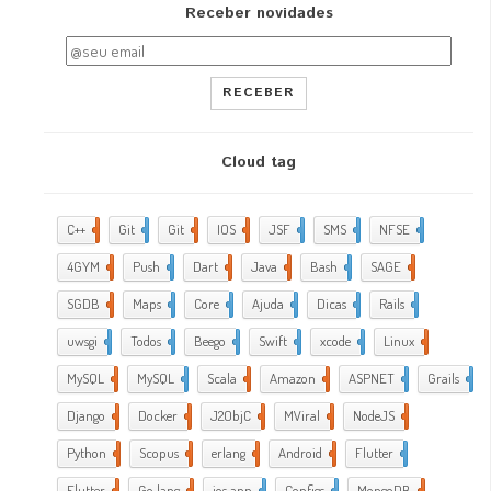
Receber novidades
RECEBER
Cloud tag
C++
2
Git
2
Git
5
IOS
17
JSF
1
SMS
1
NFSE
1
4GYM
376
Push
1
Dart
4
Java
5
Bash
2
SAGE
1
SGDB
2
Maps
1
Core
9
Ajuda
288
Dicas
35
Rails
1
uwsgi
2
Todos
2
Beego
2
Swift
1
xcode
10
Linux
21
MySQL
4
MySQL
1
Scala
1
Amazon
5
ASPNET
4
Grails
4
Django
2
Docker
6
J2ObjC
2
MViral
10
NodeJS
3
Python
1
Scopus
1
erlang
1
Android
6
Flutter
1
Flutter
2
Go lang
7
ios app
4
Configs
1
MongoDB
1