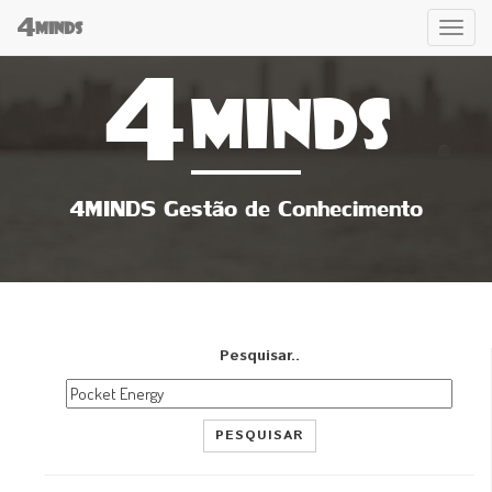
4
Tog
MINDS
4
navi
MINDS
4MINDS Gestão de Conhecimento
Pesquisar..
PESQUISAR