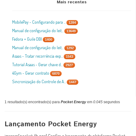
Mais recentes
MobilePay - Configurando para ...
1284
Manual de configuração do leit...
13649
Fedora + Guile DBI
1400
Manual de configuração do leit...
1292
Asaas - Tratar recorrência exp...
1543
Tutorial Asaas - Gerar chave d...
2927
4Gym - Gerar contrato
6870
Sincronização do Controle de A...
1447
1 resultado(s) encontrado(s) para
Pocket Energy
em
0.045
segundos
Lançamento Pocket Energy
imagem[pocket_fb.png] Confira o lançamento da plataforma Pocket