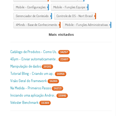
Mobile - Configurações
1
Mobile - Funções Equipe
1
Gerenciador de Conteúdo
1
Controle de OS - Nort Brasil
7
4Minds - Base de Conhecimento
2
Mobile - Funções Administrativas
1
Mais visitados
Catálogo de Produtos - Como Us...
34257
4Gym - Enviar automaticamente ...
21607
Manipulação de dados
20181
Tutorial Bling - Criando um ap...
16956
Visão Geral do Framework
16265
Na Medida - Primeiros Passos
16213
Iniciando uma aplicação Androi...
15946
Veloster Benchmark
15369