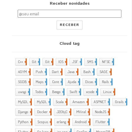
Receber novidades
RECEBER
Cloud tag
C++
2
Git
2
Git
5
IOS
17
JSF
1
SMS
1
NFSE
1
4GYM
376
Push
1
Dart
4
Java
5
Bash
2
SAGE
1
SGDB
2
Maps
1
Core
9
Ajuda
288
Dicas
35
Rails
1
uwsgi
2
Todos
2
Beego
2
Swift
1
xcode
10
Linux
21
MySQL
4
MySQL
1
Scala
1
Amazon
5
ASPNET
4
Grails
4
Django
2
Docker
6
J2ObjC
2
MViral
10
NodeJS
3
Python
1
Scopus
1
erlang
1
Android
6
Flutter
1
Flutter
2
Go lang
7
ios app
4
Configs
1
MongoDB
1