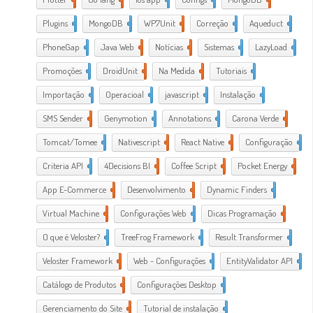
Plugins
1
MongoDB
1
WP7Unit
1
Correção
1
Aqueduct
2
PhoneGap
2
Java Web
2
Notícias
1
Sistemas
1
LazyLoad
1
Promoções
1
DroidUnit
1
Na Medida
1
Tutoriais
2
Importação
1
Operacioal
7
javascript
3
Instalação
1
SMS Sender
1
Genymotion
1
Annotations
1
Carona Verde
1
Tomcat/Tomee
1
Nativescript
7
React Native
1
Configuração
3
Criteria API
1
4Decisions BI
1
Coffee Script
2
Pocket Energy
1
App E-Commerce
20
Desenvolvimento
38
Dynamic Finders
1
Virtual Machine
1
Configurações Web
11
Dicas Programação
21
O que é Veloster?
2
TreeFrog Framework
2
Result Transformer
1
Veloster Framework
22
Web - Configurações
3
EntityValidator API
1
Catálogo de Produtos
1
Configurações Desktop
28
Gerenciamento do Site
1
Tutorial de instalação
24