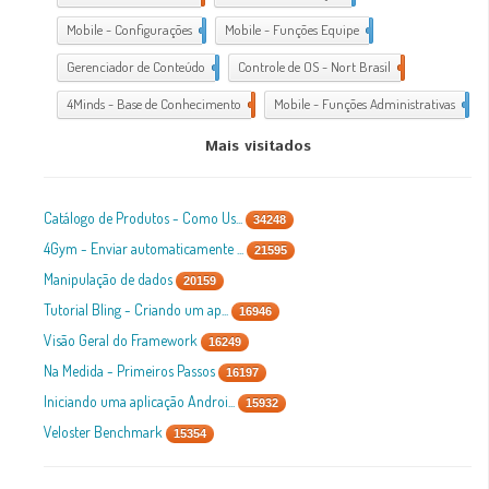
Mobile - Configurações
1
Mobile - Funções Equipe
1
Gerenciador de Conteúdo
1
Controle de OS - Nort Brasil
7
4Minds - Base de Conhecimento
2
Mobile - Funções Administrativas
1
Mais visitados
Catálogo de Produtos - Como Us...
34248
4Gym - Enviar automaticamente ...
21595
Manipulação de dados
20159
Tutorial Bling - Criando um ap...
16946
Visão Geral do Framework
16249
Na Medida - Primeiros Passos
16197
Iniciando uma aplicação Androi...
15932
Veloster Benchmark
15354