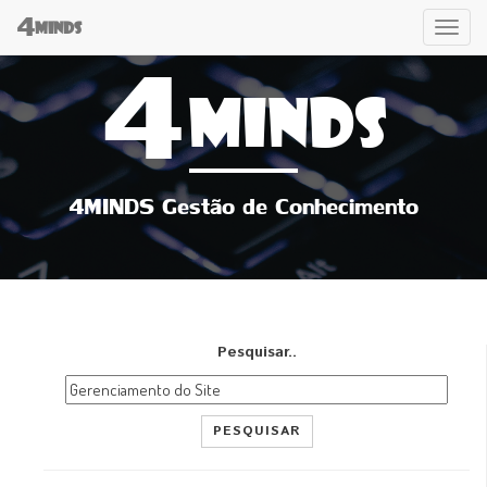
4
Tog
MINDS
4
navi
MINDS
4MINDS Gestão de Conhecimento
Pesquisar..
PESQUISAR