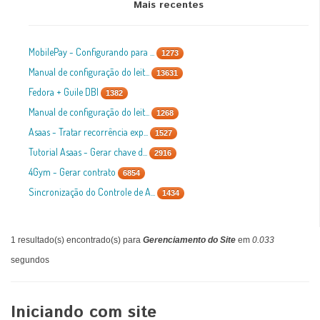
Mais recentes
MobilePay - Configurando para ...
1273
Manual de configuração do leit...
13631
Fedora + Guile DBI
1382
Manual de configuração do leit...
1268
Asaas - Tratar recorrência exp...
1527
Tutorial Asaas - Gerar chave d...
2916
4Gym - Gerar contrato
6854
Sincronização do Controle de A...
1434
1 resultado(s) encontrado(s) para
Gerenciamento do Site
em
0.033
segundos
Iniciando com site