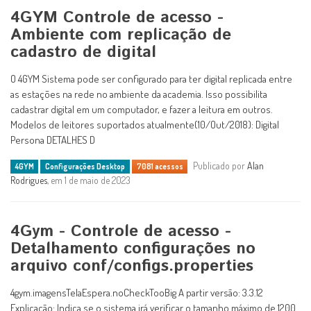
4GYM Controle de acesso -
Ambiente com replicação de
cadastro de digital
O 4GYM Sistema pode ser configurado para ter digital replicada entre
as estações na rede no ambiente da academia. Isso possibilita
cadastrar digital em um computador, e fazer a leitura em outros.
Modelos de leitores suportados atualmente(10/Out/2018): Digital
Persona DETALHES D
Publicado por
Alan
4GYM
Configurações Desktop
7081 acessos
Rodrigues
, em 1 de maio de 2023
4Gym - Controle de acesso -
Detalhamento configurações no
arquivo conf/configs.properties
4gym.imagensTelaEspera.noCheckTooBig A partir versão: 3.3.12
Explicação: Indica se o sistema irá verificar o tamanho máximo de 1200