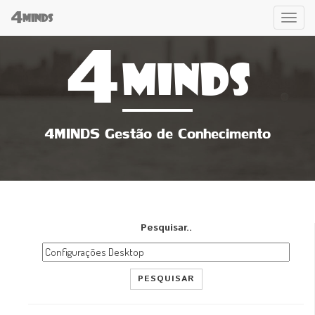
4
Tog
MINDS
4
navi
MINDS
4MINDS Gestão de Conhecimento
Pesquisar..
PESQUISAR