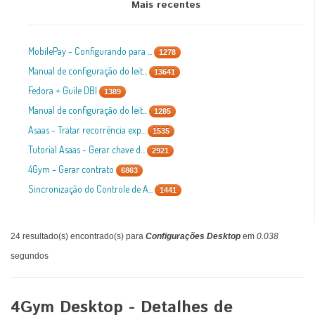
Mais recentes
MobilePay - Configurando para ...
1278
Manual de configuração do leit...
13641
Fedora + Guile DBI
1389
Manual de configuração do leit...
1285
Asaas - Tratar recorrência exp...
1535
Tutorial Asaas - Gerar chave d...
2921
4Gym - Gerar contrato
6863
Sincronização do Controle de A...
1441
24 resultado(s) encontrado(s) para
Configurações Desktop
em
0.038
segundos
4Gym Desktop - Detalhes de