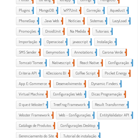
Plugins
1
MongoDB
1
WP7Unit
1
Correção
1
Aqueduct
2
PhoneGap
2
Java Web
2
Notícias
1
Sistemas
1
LazyLoad
1
Promoções
1
DroidUnit
1
Na Medida
1
Tutoriais
2
Importação
1
Operacioal
7
javascript
3
Instalação
1
SMS Sender
1
Genymotion
1
Annotations
1
Carona Verde
1
Tomcat/Tomee
1
Nativescript
7
React Native
1
Configuração
3
Criteria API
1
4Decisions BI
1
Coffee Script
2
Pocket Energy
1
App E-Commerce
20
Desenvolvimento
38
Dynamic Finders
1
Virtual Machine
1
Configurações Web
11
Dicas Programação
21
O que é Veloster?
2
TreeFrog Framework
2
Result Transformer
1
Veloster Framework
22
Web - Configurações
3
EntityValidator API
1
Catálogo de Produtos
1
Configurações Desktop
28
Gerenciamento do Site
1
Tutorial de instalação
24