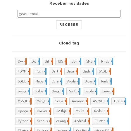
Receber novidades
RECEBER
Cloud tag
C++
2
Git
2
Git
5
IOS
17
JSF
1
SMS
1
NFSE
1
4GYM
376
Push
1
Dart
4
Java
5
Bash
2
SAGE
1
SGDB
2
Maps
1
Core
9
Ajuda
288
Dicas
35
Rails
1
uwsgi
2
Todos
2
Beego
2
Swift
1
xcode
10
Linux
21
MySQL
4
MySQL
1
Scala
1
Amazon
5
ASPNET
4
Grails
4
Django
2
Docker
6
J2ObjC
2
MViral
10
NodeJS
3
Python
1
Scopus
1
erlang
1
Android
6
Flutter
1
Flutter
2
Go lang
7
ios app
4
Configs
1
MongoDB
1