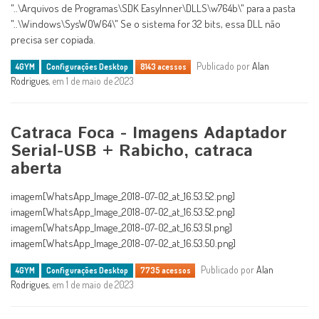
"..\Arquivos de Programas\SDK EasyInner\DLLS\w764b\" para a pasta
"..\Windows\SysWOW64\" Se o sistema for 32 bits, essa DLL não
precisa ser copiada.
Publicado por
Alan
4GYM
Configurações Desktop
8143 acessos
Rodrigues
, em 1 de maio de 2023
Catraca Foca - Imagens Adaptador
Serial-USB + Rabicho, catraca
aberta
imagem[WhatsApp_Image_2018-07-02_at_16.53.52.png]
imagem[WhatsApp_Image_2018-07-02_at_16.53.52.png]
imagem[WhatsApp_Image_2018-07-02_at_16.53.51.png]
imagem[WhatsApp_Image_2018-07-02_at_16.53.50.png]
Publicado por
Alan
4GYM
Configurações Desktop
7735 acessos
Rodrigues
, em 1 de maio de 2023