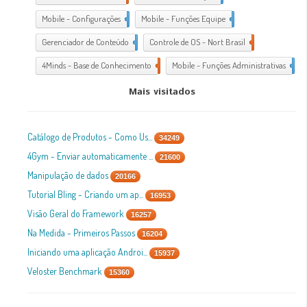
Mobile - Configurações
1
Mobile - Funções Equipe
1
Gerenciador de Conteúdo
1
Controle de OS - Nort Brasil
7
4Minds - Base de Conhecimento
2
Mobile - Funções Administrativas
1
Mais visitados
Catálogo de Produtos - Como Us...
34249
4Gym - Enviar automaticamente ...
21600
Manipulação de dados
20166
Tutorial Bling - Criando um ap...
16953
Visão Geral do Framework
16257
Na Medida - Primeiros Passos
16204
Iniciando uma aplicação Androi...
15937
Veloster Benchmark
15360