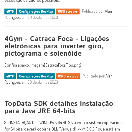
esses são os valores possiveis:
Publicado por
Alan
4GYM
Configurações Desktop
6691 acessos
Rodrigues
, em 30 de abril de 2023
4Gym - Catraca Foca - Ligações
eletrônicas para inverter giro,
pictograma e solenóide
Confira abaixo: imagem[CatracaFocaFios.png]
Publicado por
Alan
4GYM
Configurações Desktop
8343 acessos
Rodrigues
, em 30 de abril de 2023
TopData SDK detalhes instalação
para Java JRE 64-bits
2 - INSTALAÇÃO DLL WINDOWS 64 BITS Quando o sistema operacional
for 64 bits, deverá copiar a DLL "Venus.dll -> v4.3.0.21" que está em